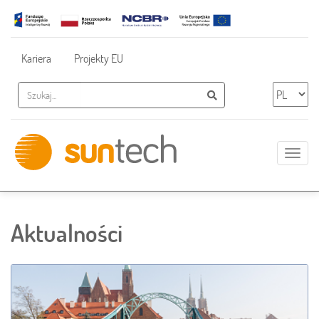
Nawigacja dodatkowa
Kariera
Projekty EU
Szukaj
Wybier
Szukaj
Pokaż
nawig
Innovative
IT
Solutions
Aktualności