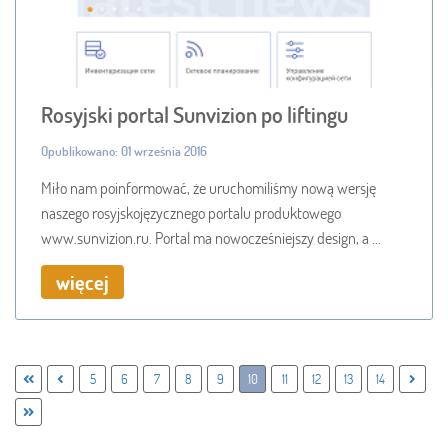
Rosyjski portal Sunvizion po liftingu
Opublikowano: 01 września 2016
Miło nam poinformować, że uruchomiliśmy nową wersję
naszego rosyjskojęzycznego portalu produktowego
www.sunvizion.ru. Portal ma nowocześniejszy design, a ...
więcej
5
6
7
8
9
10
11
12
13
14