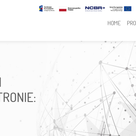
N
Główna
HOME
PR
nawigacja
H
RONIE: