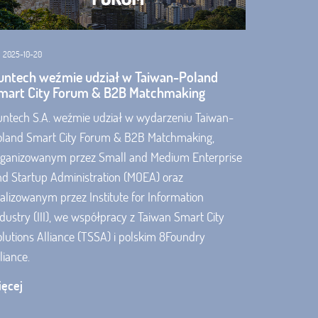
2025-10-20
untech weźmie udział w Taiwan-Poland
mart City Forum & B2B Matchmaking
untech S.A. weźmie udział w wydarzeniu Taiwan-
oland Smart City Forum & B2B Matchmaking,
rganizowanym przez Small and Medium Enterprise
nd Startup Administration (MOEA) oraz
alizowanym przez Institute for Information
dustry (III), we współpracy z Taiwan Smart City
lutions Alliance (TSSA) i polskim 8Foundry
liance.
ięcej