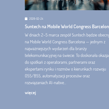
2026-02-24
Suntech na Mobile World Congress Barcelo
W dniach 2–5 marca zespół Suntech będzie obecn
na Mobile World Congress Barcelona — jednym z
najważniejszych wydarzeń dla branży
telekomunikacyjnej na świecie. To doskonała okazja
do spotkań z operatorami, partnerami oraz
ekspertami rynku i rozmów o kierunkach rozwoju
OSS/BSS, automatyzacji procesów oraz
rozwiązaniach AI-native...
więcej