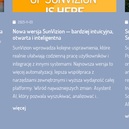
2025-11-03
na
Nowa wersja SunVizion — bardziej intuicyjna,
S
otwarta i inteligentna
S
y
SunVizion wprowadza kolejne usprawnienia, które
S
realnie ułatwiają codzienną pracę użytkowników i
P
integrację z innymi systemami. Najnowsza wersja to
o
więcej automatyzacji, lepsza współpraca z
a
narzędziami zewnętrznymi i wyższa wydajność całej
re
platformy. Wśród najważniejszych zmian: Asystent
In
AI, który pozwala wyszukiwać, analizować i...
So
Al
więcej
w