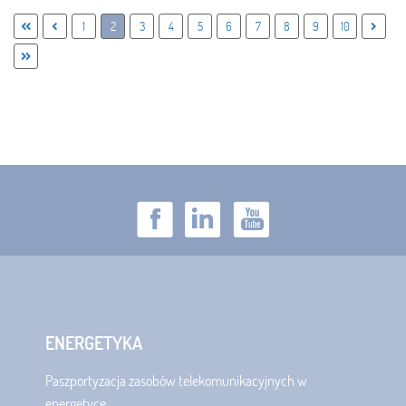
1
2
3
4
5
6
7
8
9
10
ENERGETYKA
Paszportyzacja zasobów telekomunikacyjnych w
energetyce