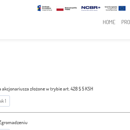
N
Główna
HOME
PR
nawigacja
akcjonariusza złożone w trybie art. 428 § 5 KSH
ik 1
 Zgromadzeniu