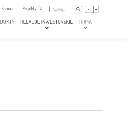
awigacja dodatkowa
Szukaj
Wybierz język
Kariera
Projekty EU
Szukaj
PL
ODUKTY
RELACJE INWESTORSKIE
FIRMA