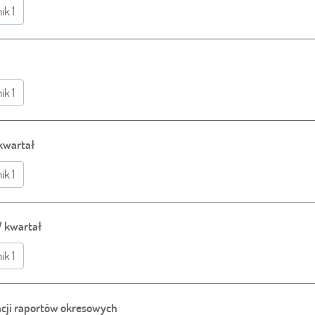
ik 1
ik 1
 kwartał
ik 1
V kwartał
ik 1
cji raportów okresowych