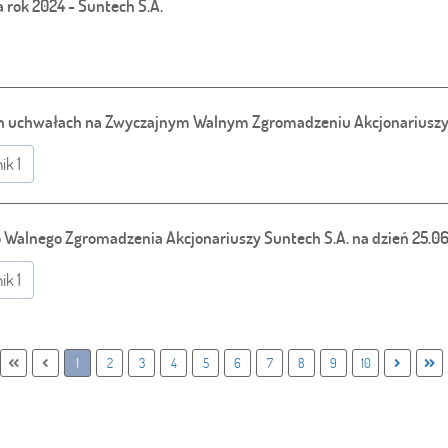
rok 2024 - Suntech S.A.
ch uchwałach na Zwyczajnym Walnym Zgromadzeniu Akcjonariuszy 
ik 1
Walnego Zgromadzenia Akcjonariuszy Suntech S.A. na dzień 25.06.
ik 1
1
2
3
4
5
6
7
8
9
10