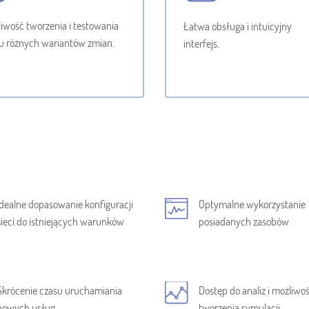
iwość tworzenia i testowania
Łatwa obsługa i intuicyjny
u różnych wariantów zmian.
interfejs.
Idealne dopasowanie konfiguracji
Optymalne wykorzystanie
sieci do istniejących warunków
posiadanych zasobów
Skrócenie czasu uruchamiania
Dostęp do analiz i możliwo
nowych usług
tworzenia symulacji