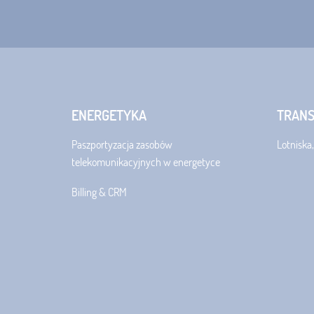
ENERGETYKA
TRAN
Paszportyzacja zasobów
Lotniska,
telekomunikacyjnych w energetyce
Billing & CRM