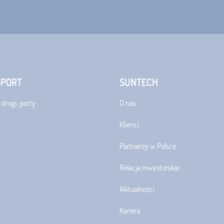
SPORT
SUNTECH
 drogi, porty
O nas
Klienci
Partnerzy w Polsce
Relacja inwestorskie
Aktualności
Kariera