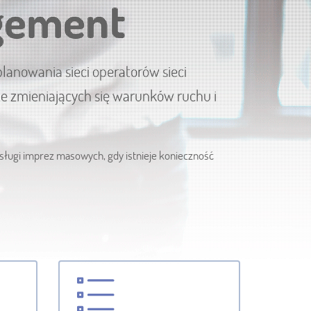
gement
anowania sieci operatorów sieci
ze zmieniających się warunków ruchu i
bsługi imprez masowych, gdy istnieje konieczność