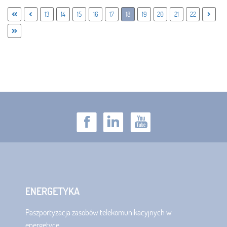
13
14
15
16
17
18
19
20
21
22
ENERGETYKA
Paszportyzacja zasobów telekomunikacyjnych w
energetyce