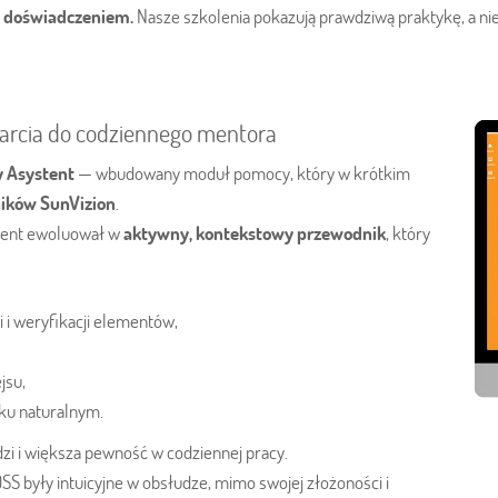
m doświadczeniem.
Nasze szkolenia pokazują prawdziwą praktykę, a nie
parcia do codziennego mentora
y Asystent
— wbudowany moduł pomocy, który w krótkim
ików SunVizion
.
stent ewoluował w
aktywny, kontekstowy przewodnik
, który
i i weryfikacji elementów,
jsu,
ku naturalnym.
i i większa pewność w codziennej pracy.
 OSS były intuicyjne w obsłudze, mimo swojej złożoności i