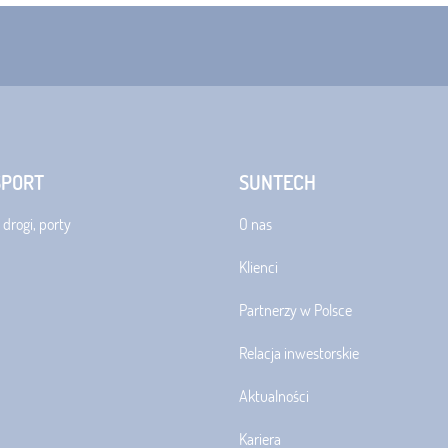
SPORT
SUNTECH
 drogi, porty
O nas
Klienci
Partnerzy w Polsce
Relacja inwestorskie
Aktualności
Kariera