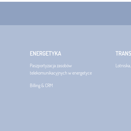
ENERGETYKA
TRAN
Paszportyzacja zasobów
Lotniska,
telekomunikacyjnych w energetyce
Billing & CRM