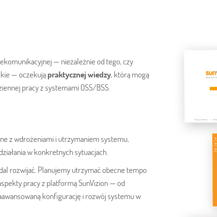
elekomunikacyjnej — niezależnie od tego, czy
skie — oczekują
praktycznej wiedzy
, którą mogą
dziennej pracy z systemami OSS/BSS.
ane z wdrożeniami i utrzymaniem systemu,
działania w konkretnych sytuacjach.
adal rozwijać. Planujemy utrzymać obecne tempo
spekty pracy z platformą SunVizion — od
o zaawansowaną konfigurację i rozwój systemu w