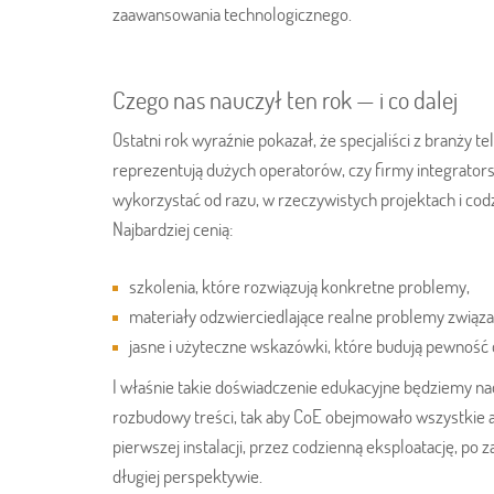
zaawansowania technologicznego.
Czego nas nauczył ten rok — i co dalej
Ostatni rok wyraźnie pokazał, że specjaliści z branży t
reprezentują dużych operatorów, czy firmy integrator
wykorzystać od razu, w rzeczywistych projektach i co
Najbardziej cenią:
szkolenia, które rozwiązują konkretne problemy,
materiały odzwierciedlające realne problemy związ
jasne i użyteczne wskazówki, które budują pewność 
I właśnie takie doświadczenie edukacyjne będziemy n
rozbudowy treści, tak aby CoE obejmowało wszystkie a
pierwszej instalacji, przez codzienną eksploatację, p
długiej perspektywie.