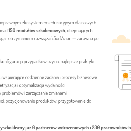
t pełnoprawnym ekosystemem edukacyjnym dla naszych
ponad
150 modułów szkoleniowych
, obejmujących
ugą i utrzymaniem rozwiązań SunVizion — zarówno po
konfiguracja przypadków użycia, najlepsze praktyki
i wspierające codzienne zadania i procesy biznesowe
etryzacja i optymalizacja wydajności
ie problemów i zarządzanie zmianami
ości, pozycjonowanie produktów, przygotowanie do
yszkoliliśmy już 6 partnerów wdrożeniowych i 230 pracowników t