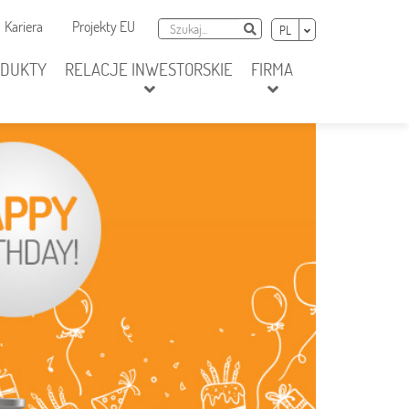
awigacja dodatkowa
Szukaj
Wybierz język
Kariera
Projekty EU
Szukaj
PL
ODUKTY
RELACJE INWESTORSKIE
FIRMA