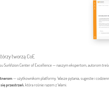
którzy tworzą CoE
esu SunVizion Center of Excellence — naszym ekspertom, autorom treśc
rtnerom
— użytkownikom platformy. Wasze pytania, sugestie i codzienna
się przestrzeń
, która rośnie razem z Wami.