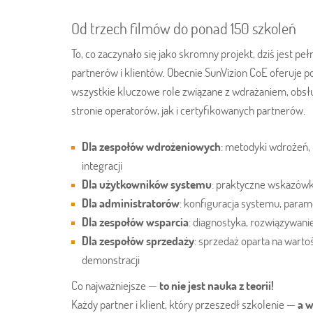
Od trzech filmów do ponad 150 szkoleń
To, co zaczynało się jako skromny projekt, dziś jes
partnerów i klientów. Obecnie SunVizion CoE oferuje 
wszystkie kluczowe role związane z wdrażaniem, obsł
stronie operatorów, jak i certyfikowanych partnerów.
Dla zespołów wdrożeniowych
: metodyki wdrożeń, 
integracji
Dla użytkowników systemu
: praktyczne wskazówk
Dla administratorów
: konfiguracja systemu, param
Dla zespołów wsparcia
: diagnostyka, rozwiązywan
Dla zespołów sprzedaży
: sprzedaż oparta na wart
demonstracji
Co najważniejsze —
to nie jest nauka z teorii!
Każdy partner i klient, który przeszedł szkolenie —
a w