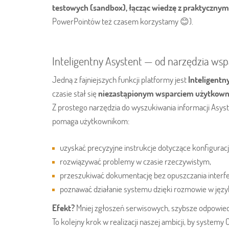
testowych (sandbox), łącząc wiedzę z praktyczny
PowerPointów też czasem korzystamy 😊).
Inteligentny Asystent — od narzędzia ws
Jedną z fajniejszych funkcji platformy jest
Inteligentn
czasie stał się
niezastąpionym wsparciem użytkown
Z prostego narzędzia do wyszukiwania informacji Asy
pomaga użytkownikom:
uzyskać precyzyjne instrukcje dotyczące konfiguracj
rozwiązywać problemy w czasie rzeczywistym,
przeszukiwać dokumentację bez opuszczania interfe
poznawać działanie systemu dzięki rozmowie w języ
Efekt?
Mniej zgłoszeń serwisowych, szybsze odpowiedz
To kolejny krok w realizacji naszej ambicji, by systemy