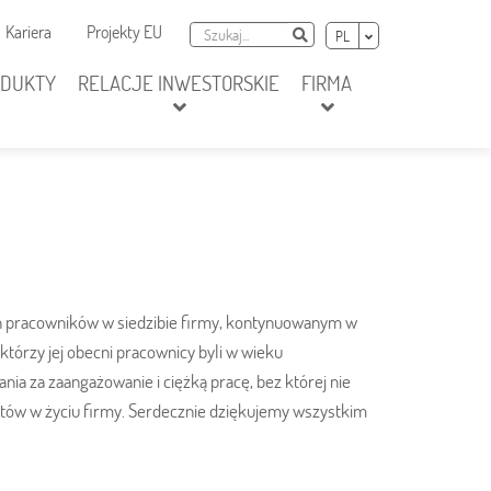
awigacja dodatkowa
Szukaj
Wybierz język
Kariera
Projekty EU
Szukaj
PL
ODUKTY
RELACJE INWESTORSKIE
FIRMA
ch pracowników w siedzibie firmy, kontynuowanym w
którzy jej obecni pracownicy byli w wieku
ia za zaangażowanie i ciężką pracę, bez której nie
tów w życiu firmy. Serdecznie dziękujemy wszystkim