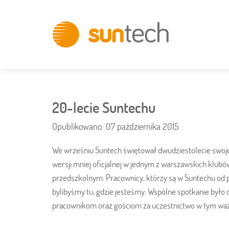
Innovative
IT
Solutions
20-lecie Suntechu
Opublikowano: 07 października 2015
We wrześniu Suntech świętował dwudziestolecie swoje
wersji mniej oficjalnej w jednym z warszawskich klubów
przedszkolnym. Pracownicy, którzy są w Suntechu od poc
bylibyśmy tu, gdzie jesteśmy. Wspólne spotkanie by
pracownikom oraz gościom za uczestnictwo w tym waż